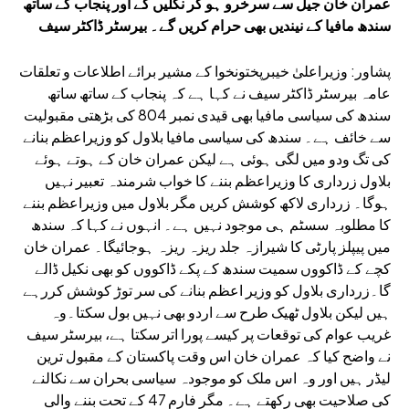
عمران خان جیل سے سرخرو ہو کر نکلیں گے اور پنجاب کے ساتھ
سندھ مافیا کے نیندیں بھی حرام کریں گے۔ بیرسٹر ڈاکٹر سیف
پشاور: وزیراعلیٰ خیبرپختونخوا کے مشیر برائے اطلاعات و تعلقات
عامہ بیرسٹر ڈاکٹر سیف نے کہا ہے کہ پنجاب کے ساتھ ساتھ
سندھ کی سیاسی مافیا بھی قیدی نمبر 804 کی بڑھتی مقبولیت
سے خائف ہے۔ سندھ کی سیاسی مافیا بلاول کو وزیراعظم بنانے
کی تگ ودو میں لگی ہوئی ہے لیکن عمران خان کے ہوتے ہوئے
بلاول زرداری کا وزیراعظم بننے کا خواب شرمندہ تعبیر نہیں
ہوگا۔ زرداری لاکھ کوشش کریں مگر بلاول میں وزیراعظم بننے
کا مطلوبہ سسٹم ہی موجود نہیں ہے۔ انہوں نے کہا کہ سندھ
میں پیپلز پارٹی کا شیرازہ جلد ریزہ ریزہ ہوجائیگا۔ عمران خان
کچے کے ڈاکووں سمیت سندھ کے پکے ڈاکووں کو بھی نکیل ڈالے
گا۔زرداری بلاول کو وزیر اعظم بنانے کی سر توڑ کوشش کررہے
ہیں لیکن بلاول ٹھیک طرح سے اردو بھی نہیں بول سکتا۔وہ
غریب عوام کی توقعات پر کیسے پورا اتر سکتا ہے، بیرسٹر سیف
نے واضح کیا کہ عمران خان اس وقت پاکستان کے مقبول ترین
لیڈر ہیں اور وہ اس ملک کو موجودہ سیاسی بحران سے نکالنے
کی صلاحیت بھی رکھتے ہے۔ مگر فارم 47 کے تحت بننے والی