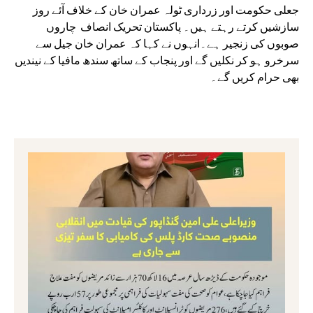
جعلی حکومت اور زرداری ٹولہ عمران خان کے خلاف آئے روز
سازشیں کرتے رہتے ہیں۔ پاکستان تحریک انصاف چاروں
صوبوں کی زنجیر ہے۔انہوں نے کہا کہ عمران خان جیل سے
سرخرو ہو کر نکلیں گے اور پنجاب کے ساتھ سندھ مافیا کے نیندیں
بھی حرام کریں گے۔