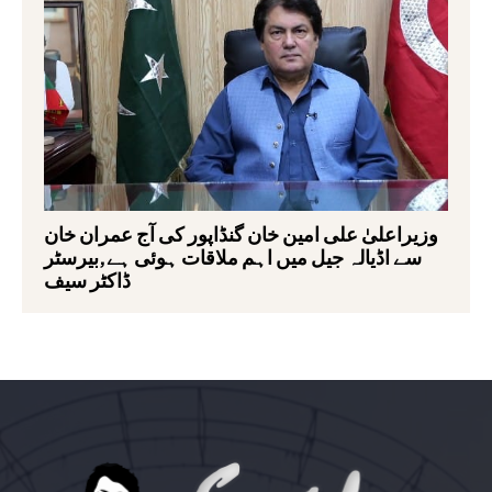
وزیراعلیٰ علی امین خان گنڈاپور کی آج عمران خان
سے اڈیالہ جیل میں اہم ملاقات ہوئی ہے,بیرسٹر
ڈاکٹر سیف