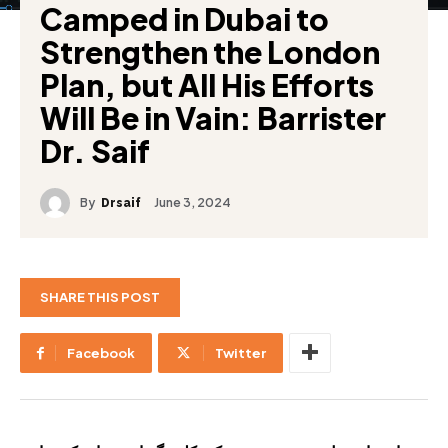
Camped in Dubai to
Strengthen the London
Plan, but All His Efforts
Will Be in Vain: Barrister
Dr. Saif
By
June 3, 2024
Drsaif
SHARE THIS POST
Facebook
Twitter