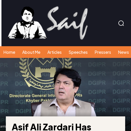
Home
About Me
Articles
Speeches
Pressers
News
Asif Ali Zardari Has