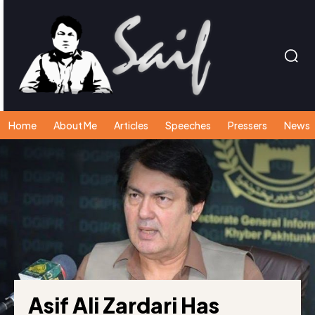
Home
About Me
Articles
Speeches
Pressers
News
Asif Ali Zardari Has