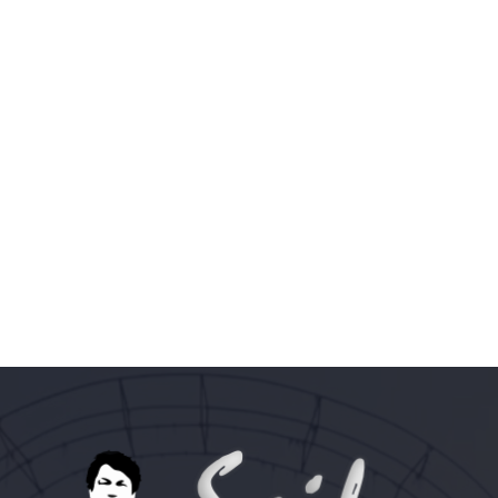
وزیراعلیٰ علی امین خان گنڈاپور کی آج عمران خان
سے اڈیالہ جیل میں اہم ملاقات ہوئی ہے,بیرسٹر
ڈاکٹر سیف