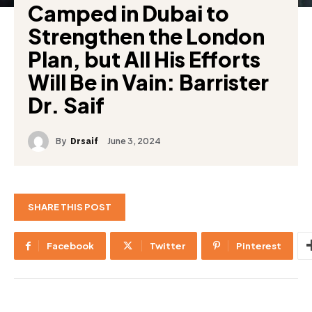
Camped in Dubai to
Strengthen the London
Plan, but All His Efforts
Will Be in Vain: Barrister
Dr. Saif
By
June 3, 2024
Drsaif
SHARE THIS POST
Facebook
Twitter
Pinterest