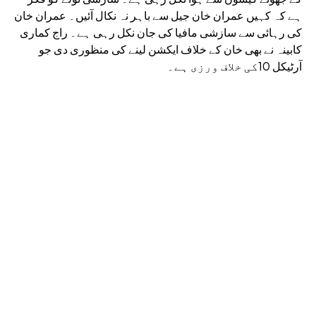
ہے کہ کہیں عمران خان جیل سے باہر نہ نکال آئیں۔ عمران خان
کی رہائی سے سازشی مافیا کی جان نکل رہی ہے۔ راج کماری
کابینہ نے بھی خان کے خلاف ایکشن لینے کی منظوری دی جو
آرٹیکل 10کی خلاف ورزی ہے۔