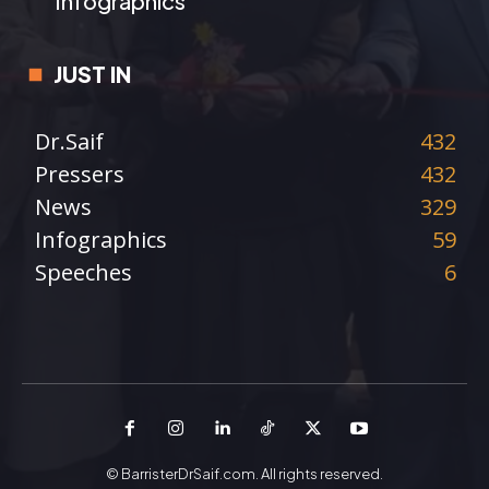
Infographics
JUST IN
Dr.Saif
432
Pressers
432
News
329
Infographics
59
Speeches
6
© BarristerDrSaif.com. All rights reserved.