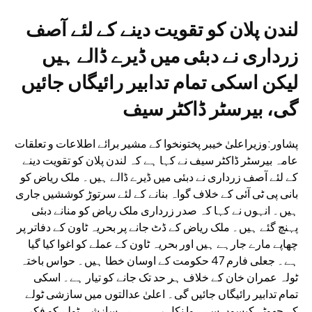
لندن پلان کو تقویت دینے کے لئے آصف
زرداری نے دبئی میں ڈیرے ڈالے ہیں
لیکن اسکی تمام تدابیر رائیگاں جائیں
گی، بیرسٹر ڈاکٹر سیف
پشاور:وزیراعلیٰ خیبر پختونخوا کے مشیر برائے اطلاعات و تعلقات
عامہ بیرسٹر ڈاکٹر سیف نے کہا ہے کہ لندن پلان کو تقویت دینے
کے لئے آصف زرداری نے دبئی میں ڈیرے ڈالے ہیں۔ ملک ریاض کو
بانی پی ٹی آئی کے خلاف گواہ بنانے کے لئے سرتوڑ کوششیں جاری
ہیں۔ انہوں نے کہا کہ صدر زرداری ملک ریاض کو منانے دبئی
پہنچ گئے ہیں۔ ملک ریاض کے ڈٹ جانے پر بحریہ ٹاون کے دفاتر پر
چھاپے مارے جارہے ہیں اور بحریہ ٹاون کے عملے کو اغوا کیا گیا
ہے۔ جعلی فارم 47 حکومت کے اوسان خطا ہیں۔ حواس باختہ
ٹولہ عمران خان کے خلاف ہر حد تک جانے کو تیار ہے۔ اسکی
تمام تدابیر رائیگاں جائیں گی۔ اعلیٰ عدالتوں میں سازشی ٹولے
کے جھوٹے کیسوں سے ہوا نکل رہی ہے۔ سازشی ٹولے کو فکر