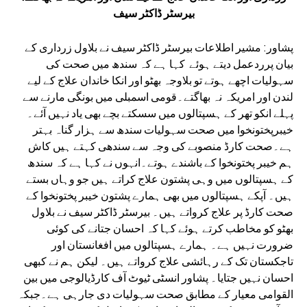
بیرسٹر ڈاکٹر سیف
پشاور: مشیر اطلاعات بیرسٹر ڈاکٹر سیف نے بلاول زرداری کے
بیان پرردعمل دیتے ہوئے کہا ہے کہ سندھ میں صحت کی
سہولیات اچھے ہوتے تو بلاوجہ بھٹو اور انکا خاندان علاج کے لیے
لندن اور امریکہ نہ بھاگتے۔قومی اسمبلی میں بونگی مارنے سے
پہلے انکو تھر کے ہسپتالوں میں سسکتے بچے بھی یاد نہیں آئے۔
خیبرپختونخوا میں صحت سہولیات سندھ سے ہزار گناہ بہتر
ہے۔صحت کارڈ منصوبے کی وجہ سے سندھی کہتے ہیں کاش
ہم خیبر پختونخوا کے باشندے ہوتے۔انہوں نے کہا ہے کہ سندھ
کے ہسپتالوں میں وہی پشتون علاج کراتے ہیں جو وہاں بستے
ہیں۔ آپکے ہسپتالوں میں بھی ہمارے پشتون خیبر پختونخوا کے
صحت کارڈ پر علاج کرواتے ہیں۔ بیرسٹر ڈاکٹر سیف نے بلاول
بھٹو کو مخاطب کرتے ہوئے کہا کہ احسان جتانے کی کوئی
ضرورت نہیں ہے۔ ہمارے ہسپتالوں میں افغانستان اور
تاجکستان تک کے رہائشی علاج کرواتے ہیں۔ لیکن ہم نے کبھی
احسان نہیں جتایا۔ پشاور انسٹی ٹیوٹ آف کارڈیالوجی میں بین
القوامی معیار کے مطابق صحت سہولیات دی جارہی ہے۔جبکہ