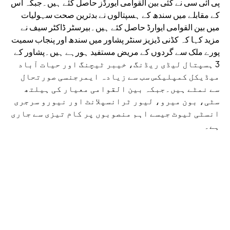
پی آئی سی نے کئی بین القوامی ایورڈز حاصل کئے ہیں۔جبکہ اس
کے مقابلے میں سندھ کے ہسپتالوں نے بدترین صحت سہولیات
میں بین القوامی ایوارڈ حاصل کئے ہیں۔بیرسٹر ڈاکٹر سیف نے
مزید کہا کہ کڈنی ڈیزیز سنٹر پشاور میں سندھ اور پنجاب سمیت
پورے ملک سے گردوں کے مریض مستفید ہورہے ہیں۔پشاور کے
3 ہسپتال لیڈی ریڈنگ، خیبر ٹیچنگ اور حیات آباد
میڈیکل کمپلیکس سب سے زیادہ ایمرجنسی صورتحال
سے نمٹے ہیں۔جبکہ بین القوامی معیار کی ہیلتھ
سٹی، بون میرو، لیور ٹرانسپلانٹ اور نیورو سرجری
انسٹی ٹیوٹ جیسے اہم منصوبوں پر کام تیزی سے جاری
ہے۔