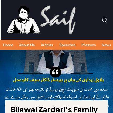
Home
About Me
Articles
Speeches
Pressers
News
Bilawal Zardari’s Family