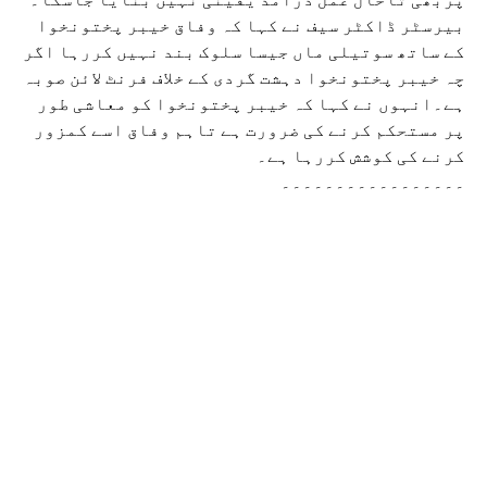
بیرسٹر ڈاکٹر سیف نے کہا کہ وفاق خیبر پختونخوا
کے ساتھ سوتیلی ماں جیسا سلوک بند نہیں کررہا اگر
چہ خیبر پختونخوا دہشت گردی کے خلاف فرنٹ لائن صوبہ
ہے۔انہوں نے کہا کہ خیبر پختونخوا کو معاشی طور
پر مستحکم کرنے کی ضرورت ہے تاہم وفاق اسے کمزور
کرنے کی کوشش کررہا ہے۔
۔۔۔۔۔۔۔۔۔۔۔۔۔۔۔۔۔