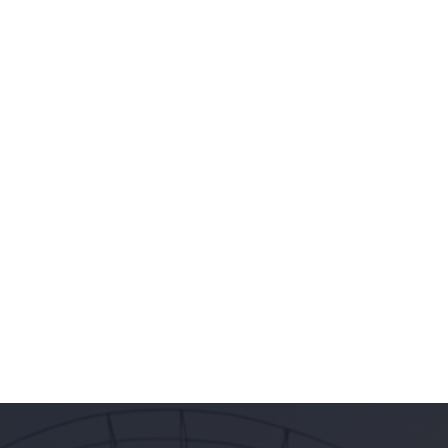
وزیراعلیٰ علی امین خان گنڈاپور کی آج عمران خان
سے اڈیالہ جیل میں اہم ملاقات ہوئی ہے,بیرسٹر
ڈاکٹر سیف