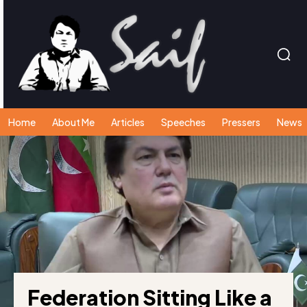
Home
About Me
Articles
Speeches
Pressers
News
Federation Sitting Like a