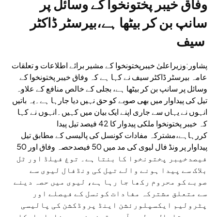
وفاق خیبر پختونخوا کے وسائل پر
سانپ بن کر بیٹھا ہے،بیرسٹر ڈاکٹر
سیف
پشاور:وزیراعلیٰ خیبرپختونخوا کے مشیر برائے اطلاعات و تعلقات
عامہ بیرسٹر ڈاکٹر سیف نے کہا ہے کہ وفاق خیبر پختونخوا کے
وسائل پر سانپ بن کر بیٹھا ہے، بجلی کے خالص منافع کے علاوہ
تیل کی پیداوار میں بھی صوبے کو حق نہیں دیا جارہا ہے۔یہ باتیں
انہوں نے یہاں سے جاری اپنے ایک بیان میں کہیں۔انہوں نے کہا
کہ خیبر پختونخوا ملکی پیدوار کا 42 فیصد تیل پیدا
کررہاہے،مشترکہ مفادات کونسل کی پالیسی کے مطابق تیل
پیداوار پر ونڈ فال لیوی کی مد میں 50 فیصدحصہ وفاق اور 50
فیصدخیبر پختونخوا کا بنتا ہے۔ توغ فیلڈ اور ٹل
بلاک سے پیدا ہونے والے تیل کی ونڈفال لیوی سے
صوبے کو محروم رکھا جا رہا ہے، لیوی میں حصہ دینے
سے متعلق مشترکہ مفادات کونسل کے فیصلے اور
پٹرولیم ایکسپلورئشن اینڈ پروڈکشن کی پالیسی
پربھی تاحال عمل درآمد یقینی نہیں بنایا جاسکا۔