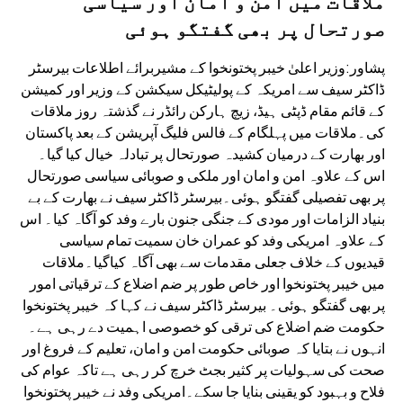
ملاقات میں امن و امان اور سیاسی
صورتحال پر بھی گفتگو ہوئی
پشاور:وزیر اعلیٰ خیبر پختونخوا کے مشیربرائے اطلاعات بیرسٹر
ڈاکٹر سیف سے امریکہ کے پولیٹیکل سیکشن کے وزیر اور کمیشن
کے قائم مقام ڈپٹی ہیڈ، زیچ ہارکن رائڈر نے گذشتہ روز ملاقات
کی۔ملاقات میں پہلگام کے فالس فلیگ آپریشن کے بعد پاکستان
اور بھارت کے درمیان کشیدہ صورتحال پر تبادلہ خیال کیا گیا۔
اس کے علاوہ امن و امان اور ملکی و صوبائی سیاسی صورتحال
پر بھی تفصیلی گفتگو ہوئی۔بیرسٹر ڈاکٹر سیف نے بھارت کے بے
بنیاد الزامات اور مودی کے جنگی جنون بارے وفد کو آگاہ کیا۔ اس
کے علاوہ امریکی وفد کو عمران خان سمیت تمام سیاسی
قیدیوں کے خلاف جعلی مقدمات سے بھی آگاہ کیاگیا۔ملاقات
میں خیبر پختونخوا اور خاص طور پر ضم اضلاع کے ترقیاتی امور
پر بھی گفتگو ہوئی۔ بیرسٹر ڈاکٹر سیف نے کہا کہ خیبر پختونخوا
حکومت ضم اضلاع کی ترقی کو خصوصی اہمیت دے رہی ہے۔
انہوں نے بتایا کہ صوبائی حکومت امن و امان، تعلیم کے فروغ اور
صحت کی سہولیات پر کثیر بجٹ خرچ کر رہی ہے تاکہ عوام کی
فلاح و بہبود کو یقینی بنایا جا سکے۔امریکی وفد نے خیبر پختونخوا