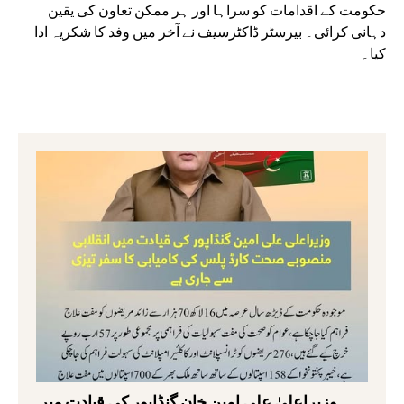
حکومت کے اقدامات کو سراہا اور ہر ممکن تعاون کی یقین
دہانی کرائی۔ بیرسٹر ڈاکٹرسیف نے آخر میں وفد کا شکریہ ادا
کیا۔
وزیراعلیٰ علی امین خان گنڈاپور کی قیادت میں