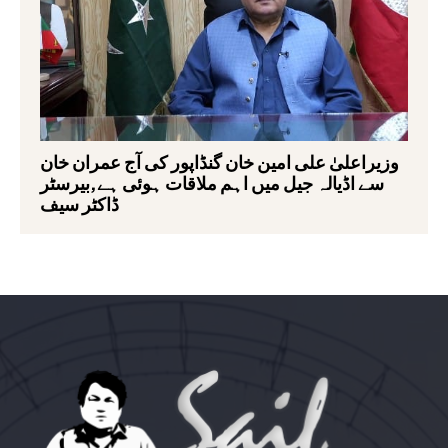
وزیراعلیٰ علی امین خان گنڈاپور کی آج عمران خان
سے اڈیالہ جیل میں اہم ملاقات ہوئی ہے,بیرسٹر
ڈاکٹر سیف