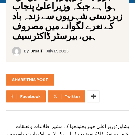
ہوا ہے جبکہ وزیراعلیٰ پنجاب
زبردستی شہریوں سے زندہ باد
کے نعرے لگوانے میں مصروف
ہیں، بیرسٹر ڈاکٹرسیف
By
July 17, 2025
Drsaif
SHARE THIS POST
Facebook
Twitter
پشاور:وزیر اعلیٰ خیبر پختونخوا کے مشیر اطلاعات و تعلقات
عامہ بیرسٹر ڈاکٹرسیف نے کہا ہے کہ لاہور ایک بار پھر پانی میں