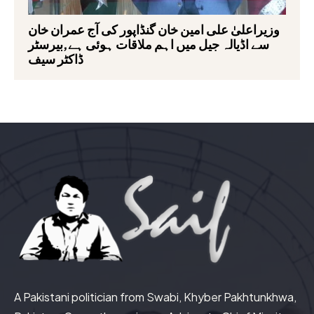
وزیراعلیٰ علی امین خان گنڈاپور کی آج عمران خان
سے اڈیالہ جیل میں اہم ملاقات ہوئی ہے,بیرسٹر
ڈاکٹر سیف
A Pakistani politician from Swabi, Khyber Pakhtunkhwa,