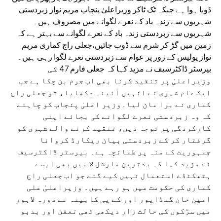
ڈوبا ہوا ہے جبکہ ٹک ٹاکر وزیراعلیٰ پنجاب مریم نواز زبردستی
شہریوں سے زندہ باد کے نعرے لگوانے میں مصروف ہیں۔
شہریوں سے زبردستی زندہ باد کے نعرے لگوانے سے بہتر ہے کہ
زمین میں گڑ کر شرم سے ڈوب جائیں،جعلی راج کماری مریم
نواز پولیس کے زور پر عوام سے زبردستی نعرے لگوا رہی ہیں۔
بیرسٹر ڈاکٹرسیف نے مزید کہا کہ جعلی فارم 47 کی
وزیراعلیٰ پر تنقید کرنا بھی اب جرم بن چکا ہے جب
ایک عام شہری نے انہیں آئینہ دکھایا، تو جعلی راج
کماری نے برا مان لیا۔وزیر اعلیٰ پنجاب کو چاہئے
کہ وہ زبردستی نعرے لگوانے کی بجائے اپنی
کارکردگی پر توجہ دیں، تنقید کرنے والے شہری کو
گرفتار کر کے زبردستی بیان ریکارڈ کروانا
جمہوریت کے منہ پر طمانچہ ہے۔ بیرسٹر ڈاکٹرسیف
نے مزید کہا کہ بدترین مارشل لا میں بھی ایسے
ہتھکنڈے استعمال نہیں کیے گئے جو اب جعلی راج
کماری کی حکومت میں ہو رہے ہیں۔ وزیراعلیٰ علی
امین خان گنڈاپور اور کے پی کابینہ نے دورہ لاہور
میں سڑکوں کی حالت زار دیکھی تھی تعفن اور بدبو