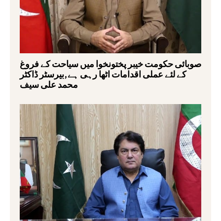
صوبائی حکومت خیبر پختونخوا میں سیاحت کے فروغ
کے لئے عملی اقدامات اٹھا رہی ہے,بیرسٹر ڈاکٹر
محمد علی سیف