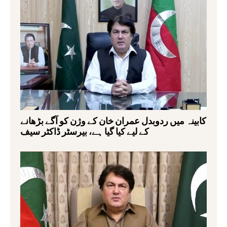
کابینہ میں ردوبدل عمران خان کے وژن کو آگے بڑھانے
کے لیے کیا گیا ہے، بیرسٹر ڈاکٹر سیف