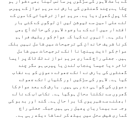
کے باعث لاہور کی سڑکوں پر سانس لینا بھی دشوار ہو
چکا ہے،چند گھنٹوں کی بارش نے مریم نواز کے پیرس
کا پول کھول دیا یے۔مریم نواز ترقیاتی کاموں کے
لئے علی امین سے ٹیوشن لیں ان لوگوں کے کئی بار
اقتدار میں آنے کے باوجود لاہور کی حالت آج بھی
ابتر ہے۔ انہوں نے کہا کہ عوام کو ریلیف فراہم
کرنا شریف خاندان کی ترجیحات میں شامل نہیں بلکہ
عوام کو اذیت پہنچانا انکے ترجیحات میں شامل
ہیں۔ جعلی راج کماری مریم نواز نے ٹک ٹاک پر ایسا
تاثر دیا جیسا پنجاب لندن یا پیرس ہو مگر چند
گھنٹوں کی بارش نے انکے جھوٹے دعوؤں کو بے نقاب
کیا ہے۔ لاہور کی سڑکیں اور گلیاں انکے جھوٹے
دعوؤں کی گواہی دے رہی ہیں۔ بارش کے بعد عوام کا
گھروں سے نکلنا محال ہوگیا ہے۔ نکاس اب کے نالے
ابھلنے سے شہریوں کا برا حال ہے۔ گند اور بدبو کی
وجہ سے بیماریاں پھیل رہی ہیں جبکہ جعلی راج
کماری شیش محل میں بیٹھ کر تماشا دیکھ رہی ہے۔