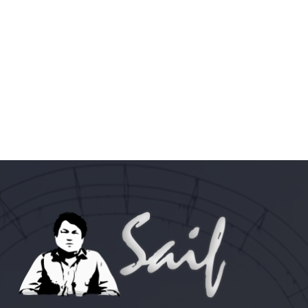
وزیراعلیٰ علی امین خان گنڈاپور کی آج عمران خان
سے اڈیالہ جیل میں اہم ملاقات ہوئی ہے,بیرسٹر
ڈاکٹر سیف