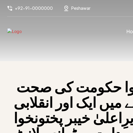
+92-91-0000000
Peshawar
H
خیبر پختونخوا حکومت کی صحت
 میں ایک اور انقلابی
رِاعلیٰ خیبر پختونخوا
دایت پر ٹرانسپلانٹ