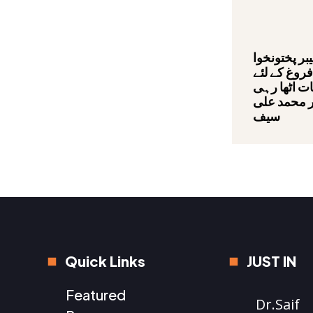
ر پختونخوا
روغ کے لئے
ت اٹھا رہی
ر محمد علی
سیف
Quick Links
JUST IN
Featured
Dr.Saif