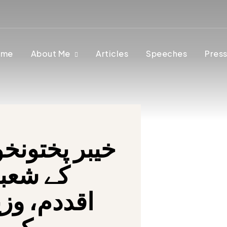
ome
About Me
Articles
Speeches
Press
کے شعبے
اقددم، وزی
کی ہ