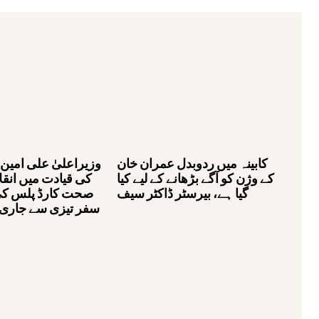
کابینہ میں ردوبدل عمران خان
وزیراعلیٰ علی امین 
کے وژن کو آگے بڑھانے کے لیے کیا
کی قیادت میں انقل
گیا ہے، بیرسٹر ڈاکٹر سیف
صحت کارڈ پلس کی 
سفر تیزی سے جاری 