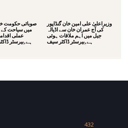
وزیراعلیٰ علی امین خان گنڈاپور
صوبائی حکومت خیب
کی آج عمران خان سے اڈیالہ
میں سیاحت کے ف
جیل میں اہم ملاقات ہوئی
عملی اقداما
ہے,بیرسٹر ڈاکٹر سیف
ہے,بیرسٹر ڈاکٹ
432