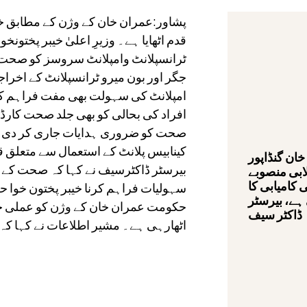
پشاور:عمران خان کے وژن کے مطابق خی
قدم اٹھایا ہے۔ وزیرِ اعلیٰ خیبر پختونخ
ٹرانسپلانٹ وامپلانٹ سروسز کو صحت ک
جگر اور بون میرو ٹرانسپلانٹ کے اخر
امپلانٹ کی سہولت بھی مفت فراہم کی 
افراد کی بحالی کو بھی جلد صحت کارڈ م
صحت کو ضروری ہدایات جاری کر دی ہیں
کینابیس پلانٹ کے استعمال سے متعلق 
خان گنڈاپور
بیرسٹر ڈاکٹرسیف نے کہا کہ صحت کے 
ابی منصوبے
کامیابی کا
سہولیات فراہم کرنا خیبر پختون خوا 
ہے، بیرسٹر
حکومت عمران خان کے وژن کو عملی جام
ڈاکٹر سیف
اٹھارہی ہے۔ مشیر اطلاعات نے کہا کہ