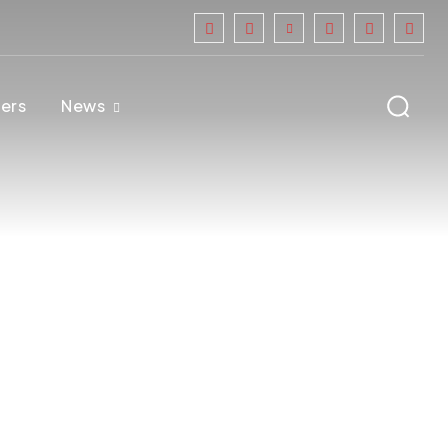
ers
News