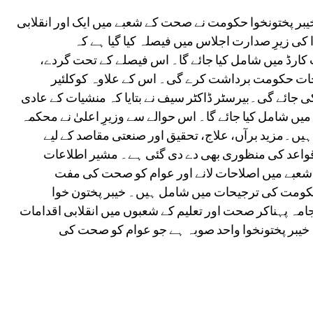
بر پختونخوا حکومت نے صحت کے شعبے میں ایک اور انقلابی
وا کی زیرِ صدارت اجلاس میں فیصلہ کیا گیا ہے کہ
ارڈ میں شامل کیا جائے گا۔ اس فیصلے کے تحت گردے،
اجات حکومت برداشت کرے گی۔ اس کے علاوہ کوکلئیر
جائے گی۔بیرسٹر ڈاکٹر سیف نے بتایا کہ منشیات کے عادی
یں شامل کیا جائے گا۔ اس حوالے سے وزیرِ اعلیٰ نے محکمہ
۔مزید برآں، علاج، تحقیق اور صنعتی مقاصد کے لیے
قواعد کی منظوری بھی دے دی گئی ہے۔ مشیر اطلاعات
شعبے میں اصلاحات لانے اور عوام کو صحت کی مفت
حکومت کی ترجیحات میں شامل ہیں۔ خیبر پختون خوا
ہ پہناکر صحت اور تعلیم کے شعبوں میں انقلابی اقدامات
 خیبر پختونخوا واحد صوبہ ہے جو عوام کو صحت کی