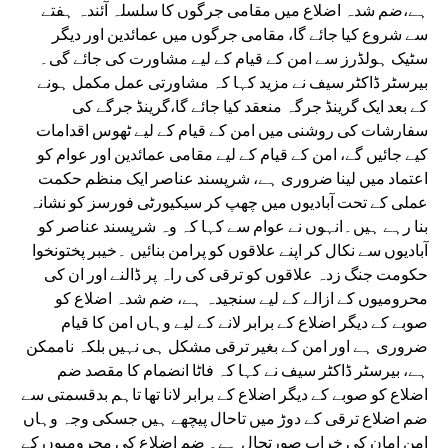
ہے،ضم شدہ اضلاع میں مقامی جرگوں کا سلسلہ آئندہ ہفتے
سے شروع کیا جائے گا، مقامی جرگوں میں عمائدین اور دیگر
سٹیک ہولڈرز سے امن کے قیام کے لیے مشاورت کی جائے گی۔
بیرسٹر ڈاکٹر سیف نے مزید کہا کہ مشاورتی عمل مکمل ہونے
کے بعد ایک گرینڈ جرگہ منعقد کیا جائے گا،گرینڈ جرگے کی
سفارشات کی روشنی میں امن کے قیام کے لیے ٹھوس اقدامات
کیے جائیں گے، امن کے قیام کے لیے مقامی عمائدین اور عوام کو
اعتماد میں لینا ضروری ہے، شرپسند عناصر ایک منظم حکمت
عملی کے تحت آبادیوں میں چھپ کر سیکیورٹی فورسز کو نشانہ
بنا رہے ہیں۔انہوں نے عوام سے کہا کہ وہ شرپسند عناصر کو
آبادیوں سے نکال کر اپنے علاقوں کو پرامن بنائیں ۔خیبر پختونخوا
حکومت جنگ زدہ علاقوں کو ترقی کی راہ پر ڈالنے اور ان کی
محرومیوں کے ازالے کے لیے سنجیدہ ہے، ضم شدہ اضلاع کو
صوبے کے دیگر اضلاع کے برابر لانے کے لیے وہاں امن کا قیام
ضروری ہے اور امن کے بغیر ترقی مشکل ہی نہیں بلکہ ناممکن
ہے، بیرسٹر ڈاکٹر سیف نے کہا کہ فاٹا انضمام کا مقصد ضم
اضلاع کو صوبے کے دیگر اضلاع کے برابر لانا تھا تاہم بدقسمتی سے
ضم اضلاع ترقی کے دوڑ میں تاحال پیچھے ہیں جسکی وجہ وہاں
امن امان کی خراب صورتحال ہے۔ ضم اضلاع کی محرومیوں کے