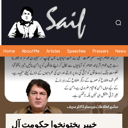
Home
About Me
Articles
Speeches
Pressers
News
خیبر پختونخوا حکومت آل