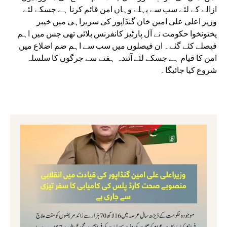
ازالے کے لئے سب سے پہلے وہاں امن قائم کرنا ہے جسکے لئے
وزیر اعلی علی امین خان گنڈاپور کی سربراہی میں خیبر
پختونخوا حکومت نے آل پارٹیز کانفرنس بلائی تھی جس میں اہم
فیصلے کئے گئے۔ ان فیصلوں میں سب سے اہم ضم اضلاع میں
امن کا قیام ہے جسکے لئے آئندہ ہفتے سے جرگوں کا سلسلہ
شروع کیا جائیگا۔