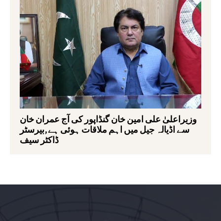
وزیراعلیٰ علی امین خان گنڈاپور کی آج عمران خان
سے اڈیالہ جیل میں اہم ملاقات ہوئی ہے,بیرسٹر
ڈاکٹر سیف