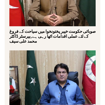
صوبائی حکومت خیبر پختونخوا میں سیاحت کے فروغ
کے لئے عملی اقدامات اٹھا رہی ہے,بیرسٹر ڈاکٹر
محمد علی سیف