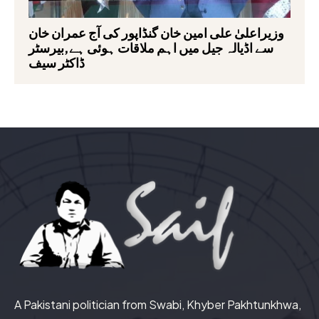
وزیراعلیٰ علی امین خان گنڈاپور کی آج عمران خان
سے اڈیالہ جیل میں اہم ملاقات ہوئی ہے,بیرسٹر
ڈاکٹر سیف
A Pakistani politician from Swabi, Khyber Pakhtunkhwa,