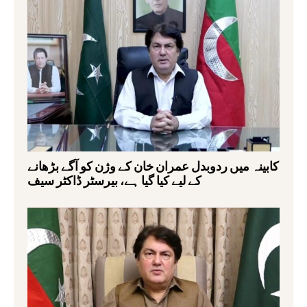
کابینہ میں ردوبدل عمران خان کے وژن کو آگے بڑھانے
کے لیے کیا گیا ہے، بیرسٹر ڈاکٹر سیف