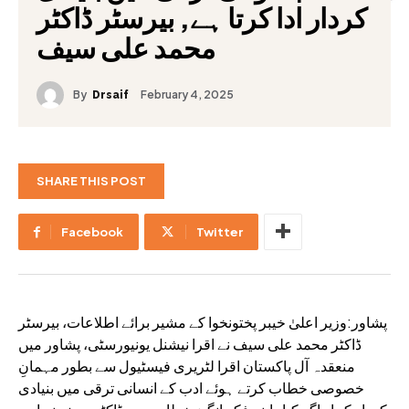
کردار ادا کرتا ہے, بیرسٹر ڈاکٹر
محمد علی سیف
By
February 4, 2025
Drsaif
SHARE THIS POST
Facebook
Twitter
پشاور:وزیر اعلیٰ خیبر پختونخوا کے مشیر برائے اطلاعات، بیرسٹر
ڈاکٹر محمد علی سیف نے اقرا نیشنل یونیورسٹی، پشاور میں
منعقدہ آل پاکستان اقرا لٹریری فیسٹیول سے بطور مہمانِ
خصوصی خطاب کرتے ہوئے ادب کے انسانی ترقی میں بنیادی