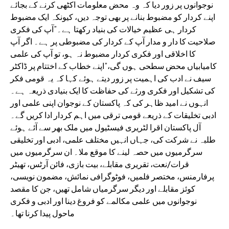
نوجوانوں پر زور دیا کہ وہ محض معلومات اکٹھی کرنے کے بجائے
اپنے کردار کو مضبوط بنانے پر بھی توجہ دیں، کیونکہ ایک مضبوط
کردار ہی عظیم خیالات کی بنیاد رکھتا ہے۔”آپ کی فکری
صلاحیت کا دار و مدار آپ کے کردار کی مضبوطی پر ہے۔ اگر آپ
کا اخلاقی اور فکری کردار مضبوط نہ ہو، تو آپ کی علمی
کامیابیاں محض سطحی ہوں گی،”اپنے خطاب کے اختتام پر ڈاکٹر
سیف نے ادب کی اہمیت پر زور دیتے ہوئے کہا کہ یہ قومی فکر
کی تشکیل اور فکری ورثے کی حفاظت کا ایک بنیادی ذریعہ ہے۔
انہوں نے امید ظاہر کی کہ پاکستان کے نوجوان اپنی علمی اور
ادبی تخلیقات کے ذریعے قومی ترقی میں اہم کردار ادا کریں گے۔
آل پاکستان اقرا لٹریری فیسٹیول میں ملک بھر سے آئے ہوئے
طلبہ نے شرکت کی، جہاں انہیں مختلف علمی، ادبی اور تخلیقی
سرگرمیوں میں حصہ لینے کا موقع ملا۔ ان سرگرمیوں میں
قرات/نعت، تقریری مقابلے، بیت بازی، فائن آرٹس، تھیٹر
پرفارمنس، مختصر فلمیں، فوٹوگرافی نمائش، مضمون نویسی،
کوئز مقابلے اور دیگر سرگرمیاں شامل تھیں، جن کا مقصد
نوجوانوں میں علمی مکالمے کو فروغ دینا اور ادبی و فکری
ماحول پیدا کرنا تھا۔