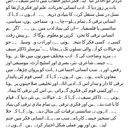
کردار کو اجاگر کیا۔اپنے فکر انگیز خطاب میں ڈاکٹر سیف نے اس
بات پر زور دیا کہ ادب انسانی تجربات، علم اور فکری ارتقا کو
نسل در نسل منتقل کرنے کا بنیادی ذریعہ ہے۔ انہوں نے کہا کہ
انسانی ترقی کے تمام پہلو—چاہے وہ سماجی ہوں، سیاسی،
سائنسی یا فلسفیانہ—ان کی بنیاد ادب میں ہی ہے۔ ”اگر ہم
انسانی ترقی کا تجزیہ کریں تو معلوم ہوگا کہ ہر پیش رفت
کسی نہ کسی فکر کا نتیجہ ہوتی ہے، اور ادب وہ وسیلہ ہے جو
ان خیالات کو آنے والی نسلوں تک پہنچاتا ہے،”بیرسٹر ڈاکٹر سیف
نے مزید وضاحت کی کہ ادب مختلف صورتوں میں ظاہر ہوتا
ہے، جیسے شاعری، نثر، بصری اور اسٹیج آرٹ، موسیقی اور
رقص، اور یہ سب انسانی اجتماعی ذہانت کو پروان چڑھانے میں
معاون ثابت ہوتے ہیں۔انہوں نے کہا کہ کسی قوم کی پائیدار
ترقی کا دار و مدار اس کے ادبی اثاثے اور تخلیقی صلاحیتوں پر ہوتا
ہے اورکسی قوم کی فکری گہرائی ہی اس کی ترقی کا پیمانہ
ہوتی ہے۔ڈاکٹر سیف نے کہا کہ نئے خیالات ہی نئی دنیا کے قیام
کا باعث بنتے ہیں اور فکری ترقی ہی تمام مادی ترقی کی بنیاد
ہے۔ انہوں نے سائنسی ترقیات کی مثال دیتے ہوئے کہا کہ خلا
کی تسخیر جیسے کارنامے سب سے پہلے انسانی فکر میں جنم
لیتے ہیں اور پھر عملی شکل اختیار کرتے ہیں۔ انہوں نے